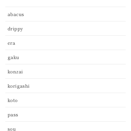
abacus
drippy
era
gaku
konzai
korigashi
koto
pass
sou