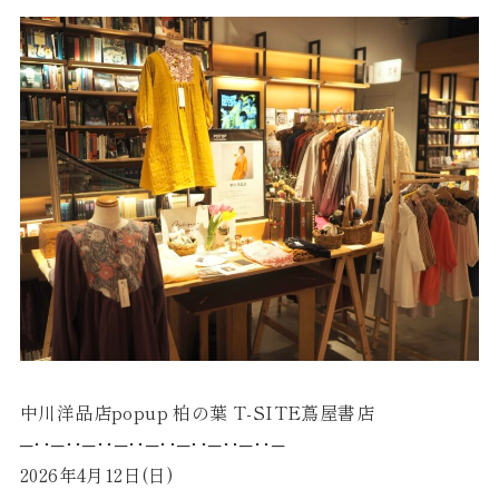
中川洋品店popup 柏の葉 T-SITE蔦屋書店
─･･─･･─･･─･･─･･─･･─･･─･･─
2026年4月12日(日)