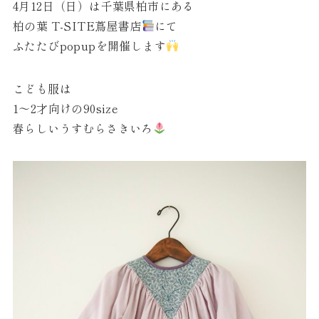
4月12日（日）は千葉県柏市にある
柏の葉 T-SITE蔦屋書店
にて
ふたたびpopupを開催します
こども服は
1〜2才向けの90size
春らしいうすむらさきいろ