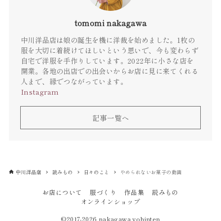
tomomi nakagawa
中川洋品店は娘の誕生を機に洋裁を始めました。1枚の
服を大切に着続けてほしいという思いで、今も変わらず
自宅で洋服を手作りしています。2022年に小さな店を
開業。各地の出店での出会いからお店に見に来てくれる
人まで、縁でつながっています。
Instagram
記事一覧へ
中川洋品店
読みもの
日々のこと
やめられないお菓子の動画
お店について
服づくり
作品集
読みもの
オンラインショップ
©2017-2026
nakagawa yohinten